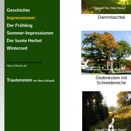
Geschichte
Dammbachtal
Impressionen:
Der Frühling
Sommer-Impressionen
Der bunte Herbst
Winterzeit
Diese Seite ist Mitglied bei
Harz-Urlaub.de
Gedenkstein mit
Trautenstein
im Harz-Urlaub
Schneidereiche