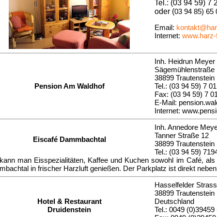
Tel.: (03 94 59) 7
oder (
03 94 85) 65
Email:
kontakt@harz
Internet:
www.harz-f
Inh. Heidrun Meyer
Sägemühlenstraße 
38899 Trautenstein
Pension Am Waldhof
Tel.: (03 94 59) 7 0
Fax: (03 94 59) 7 0
E-Mail:
pension.wa
Internet:
www.pensio
Inh. Annedore Meye
Tanner Straße 12
Eiscafé Dammbachtal
38899 Trautenstein
Tel.: (03 94 59) 719
 kann man Eisspezialitäten, Kaffee und Kuchen sowohl im Café, als
bachtal in frischer Harzluft genießen. Der Parkplatz ist direkt neb
Hasselfelder Strass
38899 Trautenstein
Hotel & Restaurant
Deutschland
Druidenstein
Tel.: 0049 (0)39459