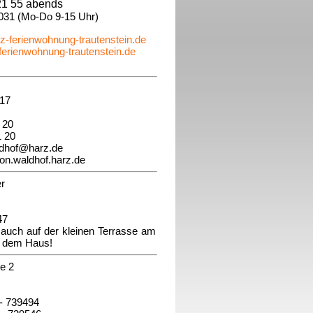
 21 55 abends
 031 (Mo-Do 9-15 Uhr)
-ferienwohnung-trautenstein.de
erienwohnung-trautenstein.de
17
1 20
1 20
ldhof@harz.de
n.waldhof.harz.de
r
47
 auch auf der kleinen Terrasse am
en dem Haus!
e 2
 - 739494